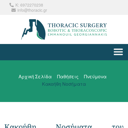
Κ: 6972270238
info@thoracic.gr
Αρχική Σελίδα
Παθήσεις
Πνεύμονα
Κακοήθη Νοσήματα
Κακοήθη Νοσήματα του