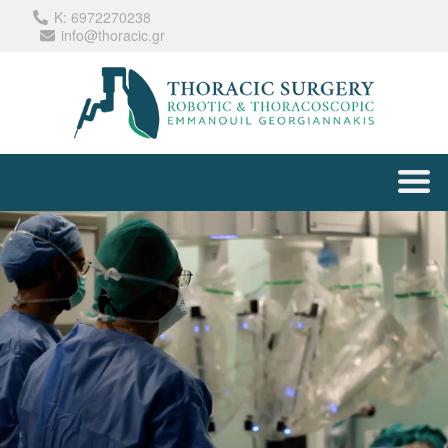
Κ: 6972270238
info@thoracic.gr