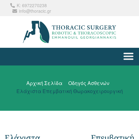
Κ: 6972270238
info@thoracic.gr
Αρχική Σελίδα
Οδηγός Ασθενών
Ελάχιστα Επεμβατική Θωρακοχειρουργική
Ελάχιστα Επεμβατική